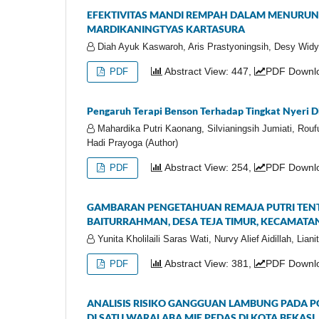
EFEKTIVITAS MANDI REMPAH DALAM MENURUN
MARDIKANINGTYAS KARTASURA
Diah Ayuk Kaswaroh, Aris Prastyoningsih, Desy Widya
Abstract View: 447,
PDF Downlo
PDF
Pengaruh Terapi Benson Terhadap Tingkat Nyeri 
Mahardika Putri Kaonang, Silvianingsih Jumiati, Roufu
Hadi Prayoga (Author)
Abstract View: 254,
PDF Downlo
PDF
GAMBARAN PENGETAHUAN REMAJA PUTRI TENTA
BAITURRAHMAN, DESA TEJA TIMUR, KECAMAT
Yunita Kholilaili Saras Wati, Nurvy Alief Aidillah, Lian
Abstract View: 381,
PDF Downlo
PDF
ANALISIS RISIKO GANGGUAN LAMBUNG PADA 
DI SATU WARALABA MIE PEDAS DI KOTA BEKASI