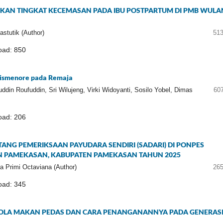
KAN TINGKAT KECEMASAN PADA IBU POSTPARTUM DI PMB WULA
stutik (Author)
513
ad: 850
Dismenore pada Remaja
ddin Roufuddin, Sri Wilujeng, Virki Widoyanti, Sosilo Yobel, Dimas
60
ad: 206
NG PEMERIKSAAN PAYUDARA SENDIRI (SADARI) DI PONPES
AN PAMEKASAN, KABUPATEN PAMEKASAN TAHUN 2025
ita Primi Octaviana (Author)
265
ad: 345
POLA MAKAN PEDAS DAN CARA PENANGANANNYA PADA GENERASI