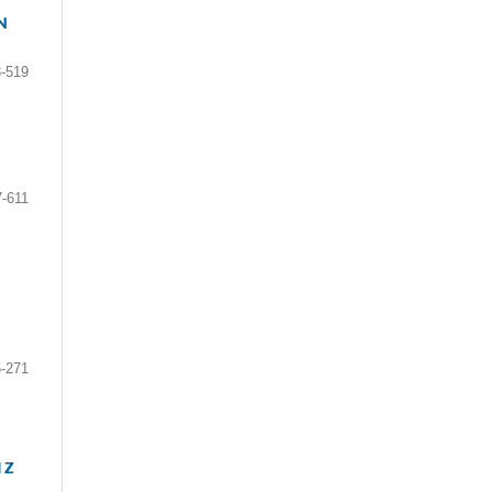
N
-519
7-611
-271
 Z