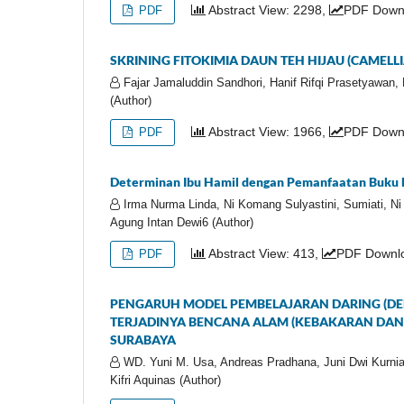
Abstract View: 2298,
PDF Downl
PDF
SKRINING FITOKIMIA DAUN TEH HIJAU (CAMELLIA 
Fajar Jamaluddin Sandhori, Hanif Rifqi Prasetyawan, 
(Author)
Abstract View: 1966,
PDF Down
PDF
Determinan Ibu Hamil dengan Pemanfaatan Buku K
Irma Nurma Linda, Ni Komang Sulyastini, Sumiati, Ni
Agung Intan Dewi6 (Author)
Abstract View: 413,
PDF Downlo
PDF
PENGARUH MODEL PEMBELAJARAN DARING (D
TERJADINYA BENCANA ALAM (KEBAKARAN DAN G
SURABAYA
WD. Yuni M. Usa, Andreas Pradhana, Juni Dwi Kurnia
Kifri Aquinas (Author)