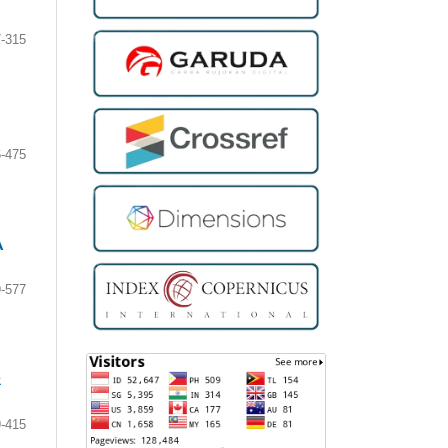
-315
-475
A
-577
R
-415