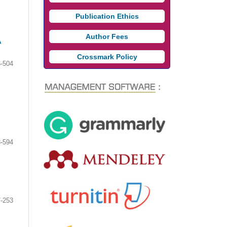
Publication Ethics
Author Fees
A
Crossmark Policy
-504
-594
-253