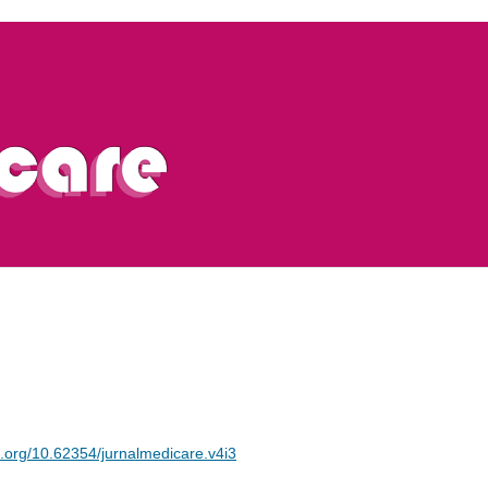
oi.org/10.62354/jurnalmedicare.v4i3