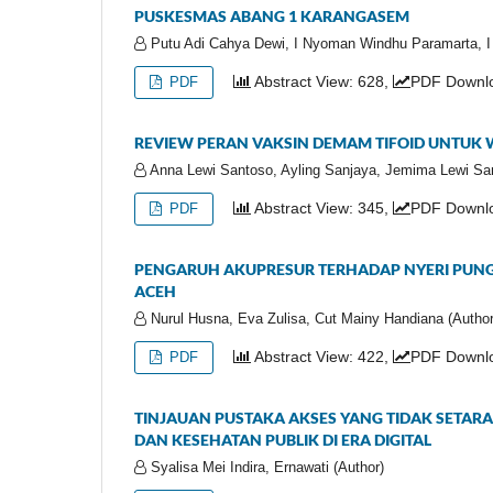
PUSKESMAS ABANG 1 KARANGASEM
Putu Adi Cahya Dewi, I Nyoman Windhu Paramarta, I
Abstract View: 628,
PDF Downlo
PDF
REVIEW PERAN VAKSIN DEMAM TIFOID UNTUK 
Anna Lewi Santoso, Ayling Sanjaya, Jemima Lewi Sant
Abstract View: 345,
PDF Downlo
PDF
PENGARUH AKUPRESUR TERHADAP NYERI PUNGG
ACEH
Nurul Husna, Eva Zulisa, Cut Mainy Handiana (Author
Abstract View: 422,
PDF Downlo
PDF
TINJAUAN PUSTAKA AKSES YANG TIDAK SETAR
DAN KESEHATAN PUBLIK DI ERA DIGITAL
Syalisa Mei Indira, Ernawati (Author)