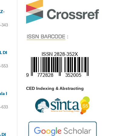
Z-
-343
 DI
-553
CED Indexing & Abstracting
la I
-633
 DI