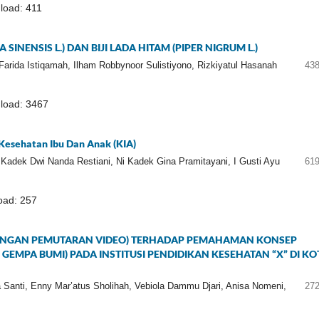
oad: 411
SINENSIS L.) DAN BIJI LADA HITAM (PIPER NIGRUM L.)
Farida Istiqamah, Ilham Robbynoor Sulistiyono, Rizkiyatul Hasanah
438
load: 3467
esehatan Ibu Dan Anak (KIA)
 Kadek Dwi Nanda Restiani, Ni Kadek Gina Pramitayani, I Gusti Ayu
619
ad: 257
ENGAN PEMUTARAN VIDEO) TERHADAP PEMAHAMAN KONSEP
EMPA BUMI) PADA INSTITUSI PENDIDIKAN KESEHATAN “X” DI KO
 Santi, Enny Mar’atus Sholihah, Vebiola Dammu Djari, Anisa Nomeni,
272