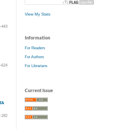
View My Stats
-443
Information
For Readers
For Authors
-624
For Librarians
Current Issue
TA
-282