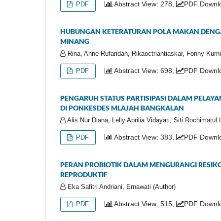
Abstract View: 278,
PDF Downlo
PDF
HUBUNGAN KETERATURAN POLA MAKAN DENGAN
MINANG
Rina, Anne Rufaridah, Rikaoctriantiaskar, Fonny Kurni
Abstract View: 698,
PDF Downl
PDF
PENGARUH STATUS PARTISIPASI DALAM PELAYA
DI PONKESDES MLAJAH BANGKALAN
Alis Nur Diana, Lelly Aprilia Vidayati, Siti Rochimatul 
Abstract View: 383,
PDF Downlo
PDF
PERAN PROBIOTIK DALAM MENGURANGI RESIKO
REPRODUKTIF
Eka Safitri Andriani, Ernawati (Author)
Abstract View: 515,
PDF Downlo
PDF