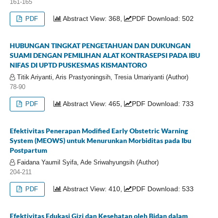
161-165
Abstract View: 368,
PDF Download: 502
PDF
HUBUNGAN TINGKAT PENGETAHUAN DAN DUKUNGAN
SUAMI DENGAN PEMILIHAN ALAT KONTRASEPSI PADA IBU
NIFAS DI UPTD PUSKESMAS KISMANTORO
Titik Ariyanti, Aris Prastyoningsih, Tresia Umariyanti (Author)
78-90
Abstract View: 465,
PDF Download: 733
PDF
Efektivitas Penerapan Modified Early Obstetric Warning
System (MEOWS) untuk Menurunkan Morbiditas pada Ibu
Postpartum
Faidana Yaumil Syifa, Ade Sriwahyungsih (Author)
204-211
Abstract View: 410,
PDF Download: 533
PDF
Efektivitas Edukasi Gizi dan Kesehatan oleh Bidan dalam