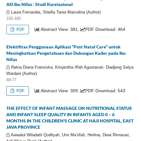
ASI Ibu Nifas : Studi Korelasional
Laura Fernandia, Sheilla Tania Marcelina (Author)
150-160
Abstract View: 381,
PDF Download: 464
PDF
Efektifitas Penggunaan Aplikasi “Post Natal Care” untuk
Meningkatkan Pengetahuan dan Dukungan Kader pada Ibu
Nifas
Ratna Diana Fransiska, Krisjentha Iffah Agustasari, Diadjeng Setya
Wardani (Author)
68-77
Abstract View: 309,
PDF Download: 543
PDF
THE EFFECT OF INFANT MASSAGE ON NUTRITIONAL STATUS
AND INFANT SLEEP QUALITY IN INFANTS AGED 0 – 6
MONTHS IN THE CHILDREN'S CLINIC AT HAJI HOSPITAL, EAST
JAVA PROVINCE
Awwalul Wiladatil Qodliyah, Umi Ma’rifah, Herlina, Dewi Rimasari,