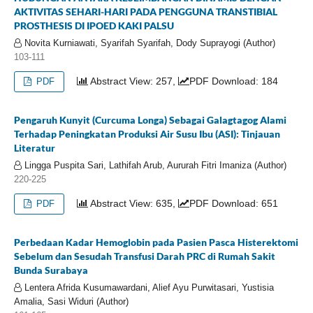
AKTIVITAS SEHARI-HARI PADA PENGGUNA TRANSTIBIAL
PROSTHESIS DI IPOED KAKI PALSU
Novita Kurniawati, Syarifah Syarifah, Dody Suprayogi (Author)
103-111
Abstract View: 257,
PDF Download: 184
PDF
Pengaruh Kunyit (Curcuma Longa) Sebagai Galagtagog Alami
Terhadap Peningkatan Produksi Air Susu Ibu (ASI): Tinjauan
Literatur
Lingga Puspita Sari, Lathifah Arub, Aururah Fitri Imaniza (Author)
220-225
Abstract View: 635,
PDF Download: 651
PDF
Perbedaan Kadar Hemoglobin pada Pasien Pasca Histerektomi
Sebelum dan Sesudah Transfusi Darah PRC di Rumah Sakit
Bunda Surabaya
Lentera Afrida Kusumawardani, Alief Ayu Purwitasari, Yustisia
Amalia, Sasi Widuri (Author)