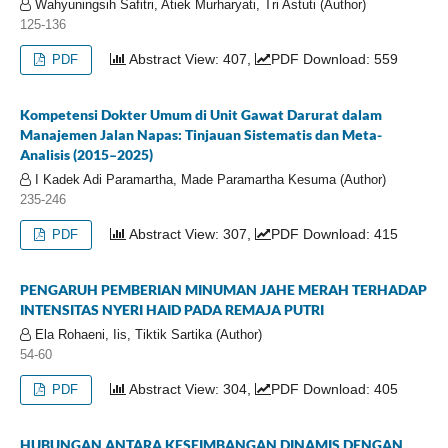
Wahyuningsih Safitri, Atiek Murharyati, Tri Astuti (Author)
125-136
Abstract View: 407,
PDF Download: 559
PDF
Kompetensi Dokter Umum di Unit Gawat Darurat dalam
Manajemen Jalan Napas: Tinjauan Sistematis dan Meta-
Analisis (2015–2025)
I Kadek Adi Paramartha, Made Paramartha Kesuma (Author)
235-246
Abstract View: 307,
PDF Download: 415
PDF
PENGARUH PEMBERIAN MINUMAN JAHE MERAH TERHADAP
INTENSITAS NYERI HAID PADA REMAJA PUTRI
Ela Rohaeni, Iis, Tiktik Sartika (Author)
54-60
Abstract View: 304,
PDF Download: 405
PDF
HUBUNGAN ANTARA KESEIMBANGAN DINAMIS DENGAN